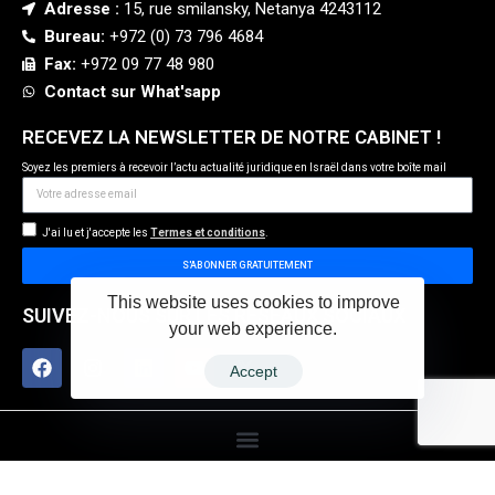
Adresse :
15, rue smilansky, Netanya 4243112
Bureau:
+972 (0) 73 796 4684
Fax:
+972 09 77 48 980
Contact sur What'sapp
RECEVEZ LA NEWSLETTER DE NOTRE CABINET !
Soyez les premiers à recevoir l’actu actualité juridique en Israël dans votre boîte mail
J'ai lu et j'accepte les
Termes et conditions
.
S'ABONNER GRATUITEMENT
This website uses cookies to improve
SUIVEZ-NOUS SUR LES RÉSEAUX SOCIAUX
your web experience.
Accept
©
Tous droits réservés – Me TANGY