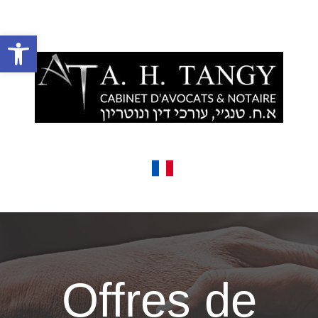
בס״ד
Ouvrir la barre d’outils
Accueil
Présentation
Offres de
Domaines d’intervention