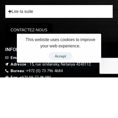
Lire la suite
CONTACTEZ-NOUS
This website uses cookies to improve
your web experience.
INFORMATIONS
Accept
Email:
info@avocatisrael.com
Adresse :
15, rue smilansky, Netanya 4243112
Bureau:
+972 (0) 73 796 4684
Fax:
+972 09 77 48 980
Contact sur What'sapp
RECEVEZ LA NEWSLETTER DE NOTRE CABINET !
Soyez les premiers à recevoir l’actu actualité juridique en Israël dans votre boîte mail
J'ai lu et j'accepte les
Termes et conditions
.