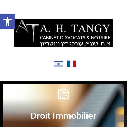
בס״ד
Ouvrir la barre d’outils
Accueil
Présentation
Droit Immobilier
Domaines d’intervention