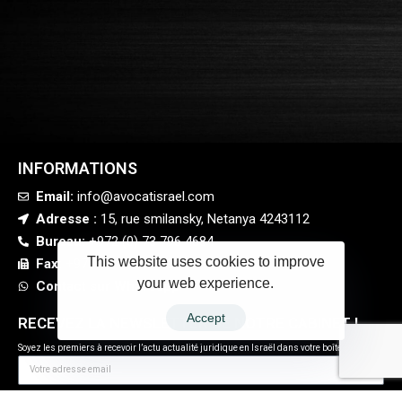
INFORMATIONS
Email:
info@avocatisrael.com
Adresse :
15, rue smilansky, Netanya 4243112
Bureau:
+972 (0) 73 796 4684
This website uses cookies to improve
Fax:
+972 09 77 48 980
your web experience.
Contact sur What'sapp
Accept
RECEVEZ LA NEWSLETTER DE NOTRE CABINET !
Soyez les premiers à recevoir l’actu actualité juridique en Israël dans votre boîte mail
J'ai lu et j'accepte les
Termes et conditions
.